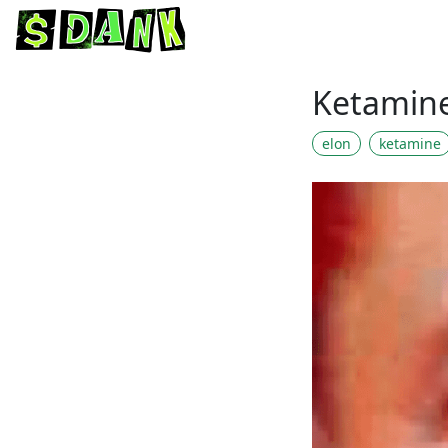
Ketamin
elon
ketamine