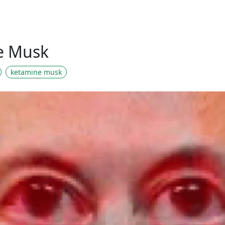
e Musk
ketamine musk